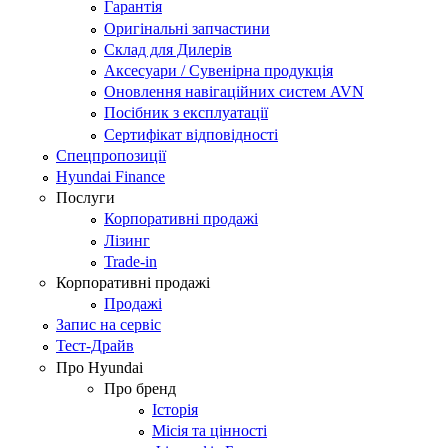
Гарантія
Оригінальні запчастини
Склад для Дилерів
Аксесуари / Сувенірна продукція
Оновлення навігаційних систем AVN
Посібник з експлуатації
Сертифікат відповідності
Спецпропозиції
Hyundai Finance
Послуги
Корпоративні продажі
Лізинг
Trade-in
Корпоративні продажі
Продажі
Запис на сервіс
Тест-Драйв
Про Hyundai
Про бренд
Історія
Місія та цінності