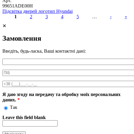
Арт.
99651ADE00H
Підсвітка дверей логотип Hyundai
1
2
3
4
5
…
›
»
Сторінки
✕
Замовлення
Введіть, будь-ласка, Ваші контактні дані:
Информація про аксесуар
ПІБ
*
Телефон
*
Я даю згоду на передачу та обробку моїх персональних
даних.
*
Так
Leave this field blank