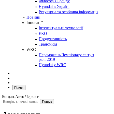
Філософія Бренду
Hyundai в Україні
Регулярна та особлива інформація
Новини
Інновації
Інтелектуальні технології
ЕКО
Продуктивність
Трансмісія
WRC
Переможець Чемпіонату світу з
ралі-2019
Hyundai у WRC
Поиск
Богдан-Авто Черкаси