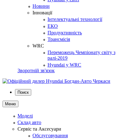
Новини
Інновації
Інтелектуальні технології
ЕКО
Продуктивність
Трансмісія
WRC
Переможець Чемпіонату світу з
ралі-2019
Hyundai у WRC
Зворотній зв'язок
Поиск
Меню
Моделі
Склад авто
Сервіс та Аксесуари
Обслуговування