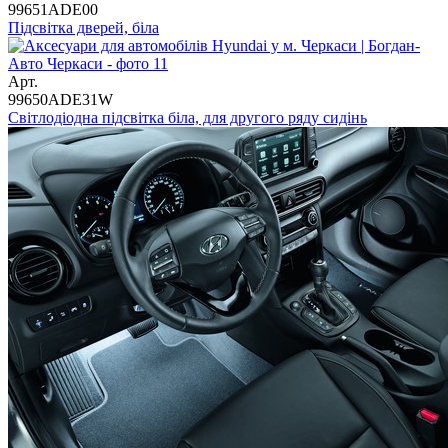
99651ADE00
Підсвітка дверей, біла
Арт.
99650ADE31W
Світлодіодна підсвітка біла, для другого ряду сидінь