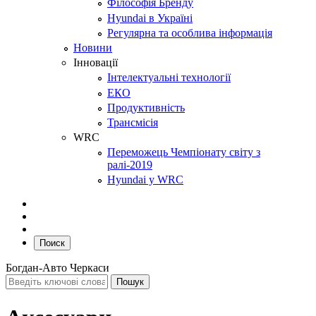
Філософія Бренду
Hyundai в Україні
Регулярна та особлива інформація
Новини
Інновації
Інтелектуальні технології
ЕКО
Продуктивність
Трансмісія
WRC
Переможець Чемпіонату світу з
ралі-2019
Hyundai у WRC
Поиск
Богдан-Авто Черкаси