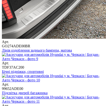
Арт.
GO274ADE00BR
Лінія оздоблення заднього бампера, матова
Арт.
TDF37AC200
Бічні підніжки, спортивні
Арт.
99652ADE00
Підсвітка дверей багажника
Арт.