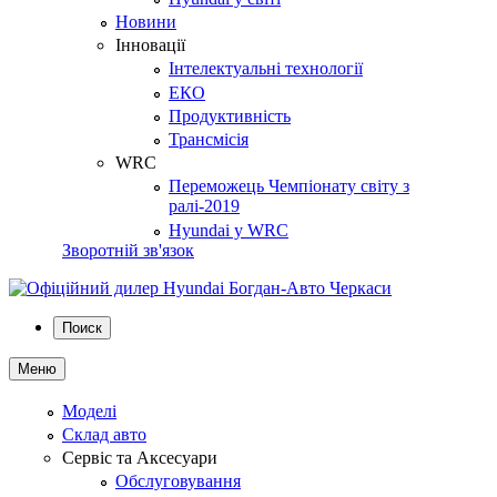
Новини
Інновації
Інтелектуальні технології
ЕКО
Продуктивність
Трансмісія
WRC
Переможець Чемпіонату світу з
ралі-2019
Hyundai у WRC
Зворотній зв'язок
Поиск
Меню
Моделі
Склад авто
Сервіс та Аксесуари
Обслуговування