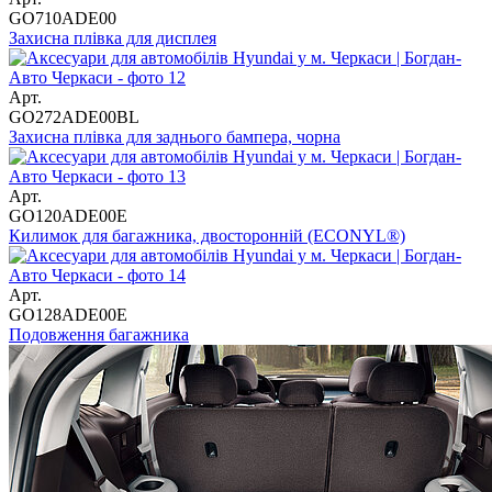
GO710ADE00
Захисна плівка для дисплея
Арт.
GO272ADE00BL
Захисна плівка для заднього бампера, чорна
Арт.
GO120ADE00E
Килимок для багажника, двосторонній (ECONYL®)
Арт.
GO128ADE00E
Подовження багажника