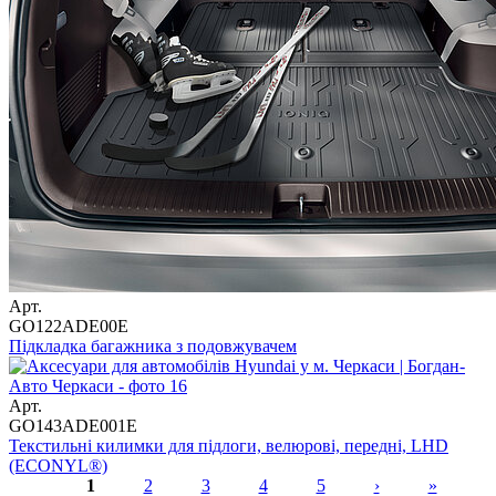
Арт.
GO122ADE00E
Підкладка багажника з подовжувачем
Арт.
GO143ADE001E
Текстильні килимки для підлоги, велюрові, передні, LHD
(ECONYL®)
1
2
3
4
5
›
»