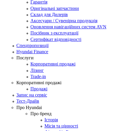
Гарантія
Оригінальні запчастини
Склад для Дилерів
Аксесуари / Сувенірна продукція
Оновлення навігаційних систем AVN
Посібник з експлуатації
Сертифікат відповідності
Спецпропозиції
Hyundai Finance
Послуги
Корпоративні продажі
Лізинг
Trade-in
Корпоративні продажі
Продажі
Запис на сервіс
Тест-Драйв
Про Hyundai
Про бренд
Історія
Місія та цінності