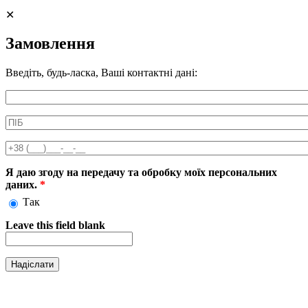
Сторінки
✕
Замовлення
Введіть, будь-ласка, Ваші контактні дані:
Информація про аксесуар
ПІБ
*
Телефон
*
Я даю згоду на передачу та обробку моїх персональних
даних.
*
Так
Leave this field blank