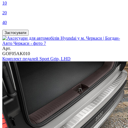
10
20
40
Арт.
GOF05AK010
Комплект педалей Sport Grip, LHD