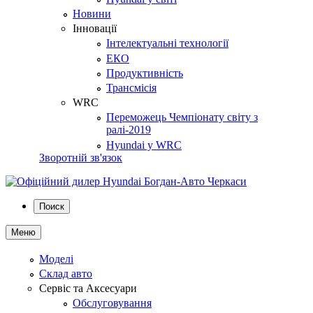
Новини
Інновації
Інтелектуальні технології
ЕКО
Продуктивність
Трансмісія
WRC
Переможець Чемпіонату світу з
ралі-2019
Hyundai у WRC
Зворотній зв'язок
Поиск
Меню
Моделі
Склад авто
Сервіс та Аксесуари
Обслуговування