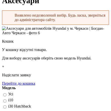
Аксесуари
Виявлено недозволений вибір. Будь ласка, зверніться
до адміністратора сайту.
Повідомлення про помилку
Кошик
У кошику відсутні товари.
Для вибору аксесуарів оберіть свою модель Hyundai.
+
Надіслати заявку
Перейти до кошика
Модель
Усі
i10
i30 Hatchback