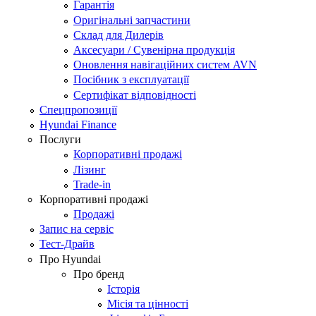
Гарантія
Оригінальні запчастини
Склад для Дилерів
Аксесуари / Сувенірна продукція
Оновлення навігаційних систем AVN
Посібник з експлуатації
Сертифікат відповідності
Спецпропозиції
Hyundai Finance
Послуги
Корпоративні продажі
Лізинг
Trade-in
Корпоративні продажі
Продажі
Запис на сервіс
Тест-Драйв
Про Hyundai
Про бренд
Історія
Місія та цінності