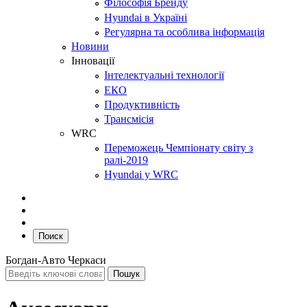
Філософія Бренду
Hyundai в Україні
Регулярна та особлива інформація
Новини
Інновації
Інтелектуальні технології
ЕКО
Продуктивність
Трансмісія
WRC
Переможець Чемпіонату світу з
ралі-2019
Hyundai у WRC
Поиск
Богдан-Авто Черкаси