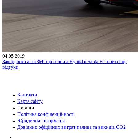
04.05.2019
Закордонні автоЗМІ про новий Hyundai Santa Fe: найкращі
відгуки
Контакти
Карта сайту
Новини
Політика конфіденційності
Юридична інформація
Довідник офіційних витрат палива та викидів СО2