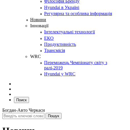
Філософія Бренду
Hyundai в Україні
Регулярна та особлива інформація
Новини
Інновації
Інтелектуальні технології
ЕКО
Продуктивність
Трансмісія
WRC
Переможець Чемпіонату світу з
ралі-2019
Hyundai у WRC
Поиск
Богдан-Авто Черкаси