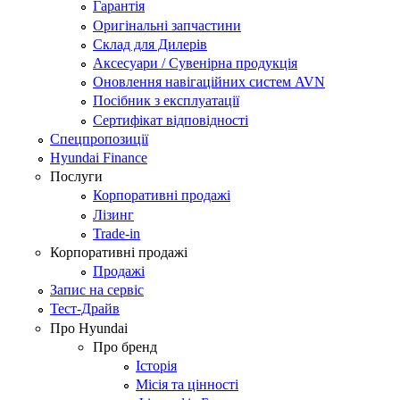
Гарантія
Оригінальні запчастини
Склад для Дилерів
Аксесуари / Сувенірна продукція
Оновлення навігаційних систем AVN
Посібник з експлуатації
Сертифікат відповідності
Спецпропозиції
Hyundai Finance
Послуги
Корпоративні продажі
Лізинг
Trade-in
Корпоративні продажі
Продажі
Запис на сервіс
Тест-Драйв
Про Hyundai
Про бренд
Історія
Місія та цінності