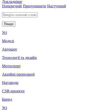
Докладніше
Попередній
Призупинити
Наступний
Введіть ключові слова для пошуку
Усі
Моделі
Автошоу
Технології та дизайн
Мотоспорт
Акційні пропозиції
Нагороди
CSR-проекти
Бренд
Усі