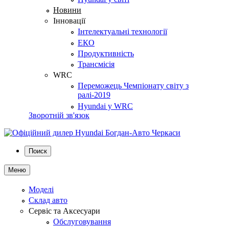
Новини
Інновації
Інтелектуальні технології
ЕКО
Продуктивність
Трансмісія
WRC
Переможець Чемпіонату світу з
ралі-2019
Hyundai у WRC
Зворотній зв'язок
Поиск
Меню
Моделі
Склад авто
Сервіс та Аксесуари
Обслуговування