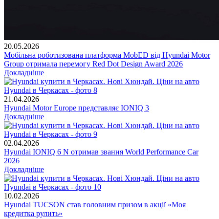
20.05.2026
Мобільна роботизована платформа MobED від Hyundai Motor
Group отримала перемогу Red Dot Design Award 2026
Докладніше
21.04.2026
Hyundai Motor Europe представляє IONIQ 3
Докладніше
02.04.2026
Hyundai IONIQ 6 N отримав звання World Performance Car
2026
Докладніше
10.02.2026
Hyundai TUCSON став головним призом в акції «Моя
кредитка рулить»