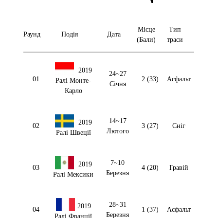
Місце
Тип
Раунд
Подія
Дата
(Бали)
траси
2019
24~27
01
2 (33)
Асфальт
Ралі Монте-
Січня
Карло
14~17
2019
02
3 (27)
Сніг
Лютого
Ралі Швеції
7~10
2019
03
4 (20)
Гравій
Березня
Ралі Мексики
28~31
2019
04
1 (37)
Асфальт
Березня
Ралі Франції