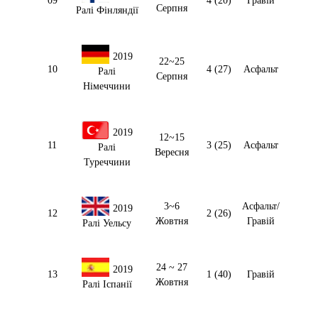
09
4 (20)
Гравій
Серпня
Ралі Фінляндії
2019
22~25
10
4 (27)
Асфальт
Ралі
Серпня
Німеччини
2019
12~15
11
3 (25)
Асфальт
Ралі
Вересня
Туреччини
3~6
Асфальт/
2019
12
2 (26)
Жовтня
Гравій
Ралі Уельсу
24 ~ 27
2019
13
1 (40)
Гравій
Жовтня
Ралі Іспанії