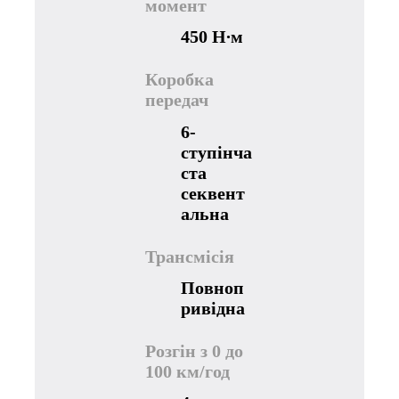
момент
450 Н∙м
Коробка
передач
6-
ступінча
ста
секвент
альна
Трансмісія
Повноп
ривідна
Розгін з 0 до
100 км/год