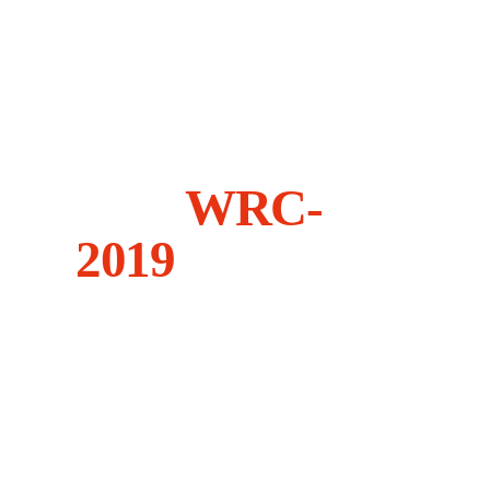
Зроблені для
подолання
найважчих
трас
WRC-
2019
Усі ралійні автомобілі, які
приймають участь у Чемпіонаті
світу з ралі,
побудовані на базі
звичайних моделей. До участі у
перегонах
допускаються моделі,