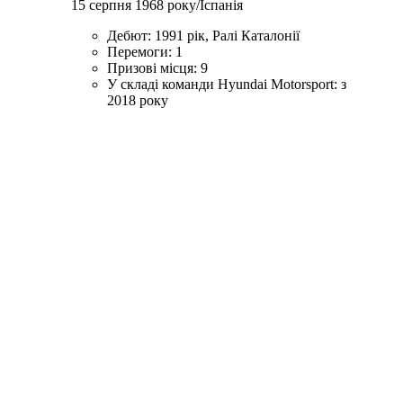
15 серпня 1968 року/Іспанія
Дебют: 1991 рік, Ралі Каталонії
Перемоги: 1
Призові місця: 9
У складі команди Hyundai Motorsport: з
2018 року
Ми вступаємо в
захоплюючий етап
нашої подорожі,
який,
на мою думку, посилить
нашу відданість і
амбіції
у конкурентній
спільноті WRC.