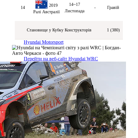
14~17
2019
14
-
Гравій
Листопада
Ралі Австралії
Становище у Кубку Конструкторів
1 (380)
Hyundai Motorsport
Перейти на веб-сайт Hyundai WRC