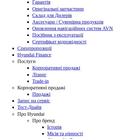
Гарантія
Оригінальні запчастини
Склад для Дилерів
Аксесуари / Сувенірна продукція
Оновлення навігаційних систем AVN
Посібник з експлуатації
Сертифікат відповідності
Спецпропозиції
Hyundai Finance
Послуги
Корпоративні продажі
Лізинг
Trade-in
Корпоративні продажі
Продажі
Запис на сервіс
Тест-Драйв
Про Hyundai
Про бренд
Історія
Місія та цінності