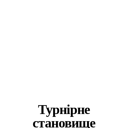
Керівник команди Hyundai
Motorsport
Турнірне
становище