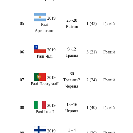
2019
25~28
05
1 (43)
Гравій
Ралі
Квітня
Аргентини
9~12
2019
06
3 (21)
Гравій
Травня
Ралі Чілі
30
2019
07
Травня~2
2 (24)
Гравій
Ралі Португалії
Червня
13~16
2019
08
1 (40)
Гравій
Червня
Ралі Італії
1 ~4
2019