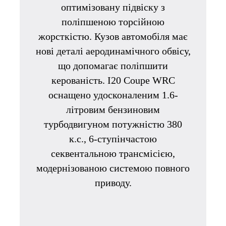
оптимізовану підвіску з
поліпшеною
торсійною
жорсткістю. Кузов автомобіля має
нові деталі аеродинамічного обвісу,
що допомагає поліпшити
керованість. I20 Coupe WRC
оснащено удосконаленим
1.6-
літровим бензиновим
турбодвигуном потужністю 380
к.с., 6-ступінчастою
секвентальною трансмісією,
модернізованою системою повного
приводу.