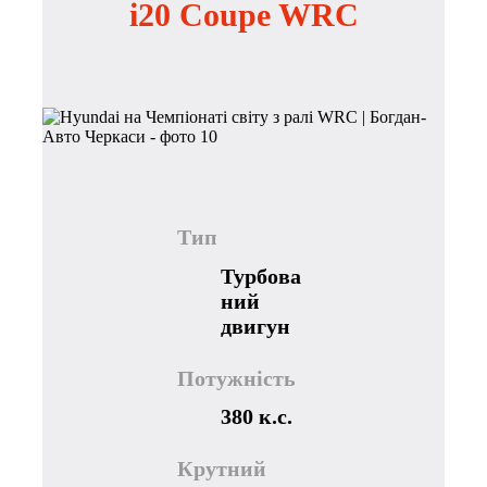
i20 Coupe WRC
Тип
Турбова
ний
двигун
Потужність
380 к.с.
Крутний