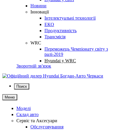
Новини
Інновації
Інтелектуальні технології
ЕКО
Продуктивність
Трансмісія
WRC
Переможець Чемпіонату світу з
ралі-2019
Hyundai у WRC
Зворотній зв'язок
Поиск
Меню
Моделі
Склад авто
Сервіс та Аксесуари
Обслуговування