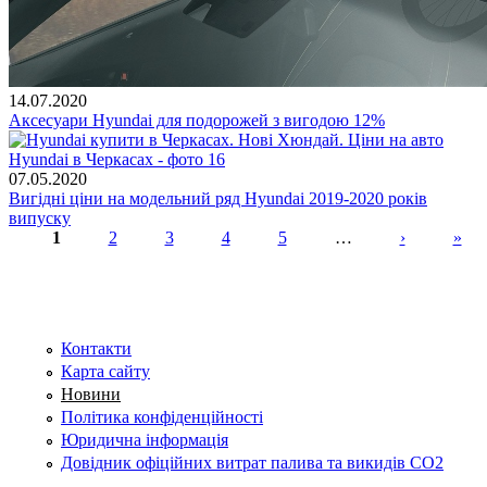
14.07.2020
Аксесуари Hyundai для подорожей з вигодою 12%
07.05.2020
Вигідні ціни на модельний ряд Hyundai 2019-2020 років
випуску
1
2
3
4
5
…
›
»
Сторінки
Контакти
Карта сайту
Новини
Політика конфіденційності
Юридична інформація
Довідник офіційних витрат палива та викидів СО2