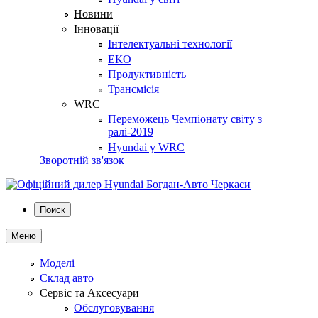
Новини
Інновації
Інтелектуальні технології
ЕКО
Продуктивність
Трансмісія
WRC
Переможець Чемпіонату світу з
ралі-2019
Hyundai у WRC
Зворотній зв'язок
Поиск
Меню
Моделі
Склад авто
Сервіс та Аксесуари
Обслуговування