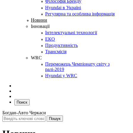
Філософія Бренду
Hyundai в Україні
Регулярна та особлива інформація
Новини
Інновації
Інтелектуальні технології
ЕКО
Продуктивність
Трансмісія
WRC
Переможець Чемпіонату світу з
ралі-2019
Hyundai у WRC
Поиск
Богдан-Авто Черкаси