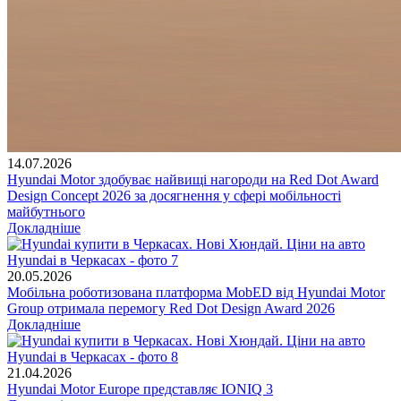
14.07.2026
Hyundai Motor здобуває найвищі нагороди на Red Dot Award
Design Concept 2026 за досягнення у сфері мобільності
майбутнього
Докладніше
20.05.2026
Мобільна роботизована платформа MobED від Hyundai Motor
Group отримала перемогу Red Dot Design Award 2026
Докладніше
21.04.2026
Hyundai Motor Europe представляє IONIQ 3