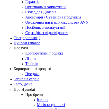
Гарантія
Оригінальні запчастини
Склад для Дилерів
Аксесуари / Сувенірна продукція
Оновлення навігаційних систем AVN
Посібник з експлуатації
Сертифікат відповідності
Спецпропозиції
Hyundai Finance
Послуги
Корпоративні продажі
Лізинг
Trade-in
Корпоративні продажі
Продажі
Запис на сервіс
Тест-Драйв
Про Hyundai
Про бренд
Історія
Місія та цінності