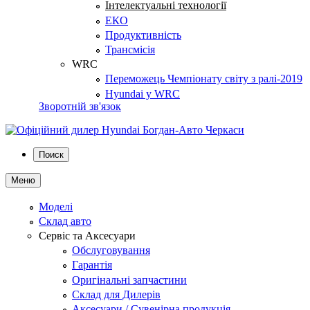
Інтелектуальні технології
ЕКО
Продуктивність
Трансмісія
WRC
Переможець Чемпіонату світу з ралі-2019
Hyundai у WRC
Зворотній зв'язок
Поиск
Меню
Моделі
Склад авто
Сервіс та Аксесуари
Обслуговування
Гарантія
Оригінальні запчастини
Склад для Дилерів
Аксесуари / Сувенірна продукція