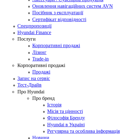
Оновлення навігаційних систем AVN
Посібник з експлуатації
Сертифікат відповідності
Спецпропозиції
Hyundai Finance
Послуги
Корпоративні продажі
Лізинг
Trade-in
Корпоративні продажі
Продажі
Запис на сервіс
Тест-Драйв
Про Hyundai
Про бренд
Історія
Місія та цінності
Філософія Бренду
Hyundai в Україні
Регулярна та особлива інформація
Новини