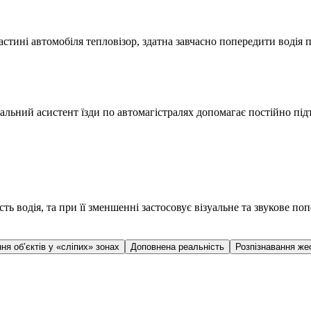
тині автомобіля тепловізор, здатна завчасно попередити водія п
льний асистент їзди по автомагістралях допомагає постійно підт
сть водія, та при її зменшенні застосовує візуальне та звукове 
ня об’єктів у «сліпих» зонах
Доповнена реальність
Розпізнавання же