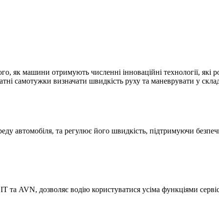
того, як машини отримують численні інноваційні технології, які
здатні самотужки визначати швидкість руху та маневрувати у скл
реду автомобіля, та регулює його швидкість, підтримуючи безпе
і IT та AVN, дозволяє водію користуватися усіма функціями серві