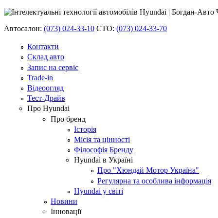
Автосалон:
(073) 024-33-10
СТО:
(073) 024-33-70
Контакти
Склад авто
Запис на сервіс
Trade-in
Відеоогляд
Тест-Драйв
Про Hyundai
Про бренд
Історія
Місія та цінності
Філософія Бренду
Hyundai в Україні
Про "Хюндай Мотор Україна"
Регулярна та особлива інформація
Hyundai у світі
Новини
Інновації