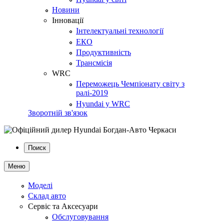
Новини
Інновації
Інтелектуальні технології
ЕКО
Продуктивність
Трансмісія
WRC
Переможець Чемпіонату світу з
ралі-2019
Hyundai у WRC
Зворотній зв'язок
Поиск
Меню
Моделі
Склад авто
Сервіс та Аксесуари
Обслуговування