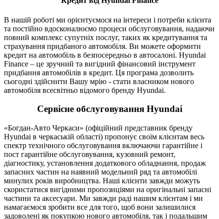
Кредит від Hyundai Finance
В нашій роботі ми орієнтуємося на інтереси і потреби клієнта
та постійно вдосконалюємо процеси обслуговування, надаючи
повний комплекс супутніх послуг, таких як кредитування та
страхування придбаного автомобіля. Ви можете оформити
кредит на автомобіль в безпосередньо в автосалоні. Hyundai
Finance – це зручний та вигідний фінансовий інструмент
придбання автомобілів в кредит. Ця програма дозволить
сьогодні здійснити Вашу мрію - стати власником нового
автомобіля всесвітньо відомого бренду Hyundai.
Сервісне обслуговування Hyundai
«Богдан-Авто Черкаси» (офіційний представник бренду
Hyundai в черкаській області) пропонує своїм клієнтам весь
спектр технічного обслуговування включаючи гарантійне і
пост гарантійне обслуговування, кузовний ремонт,
діагностику, установлення додаткового обладнання, продаж
запасних частин на наявний модельний ряд та автомобілі
минулих років виробництва. Наші клієнти завжди можуть
скористатися вигідними пропозиціями на оригінальні запасні
частини та аксесуари. Ми завжди раді нашим клієнтам і ми
намагаємося зробити все для того, щоб вони залишилися
задоволені як покупкою нового автомобіля, так і подальшим