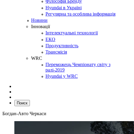
Філософія Бренду
Hyundai в Україні
Регулярна та особлива інформація
Новини
Інновації
Інтелектуальні технології
ЕКО
Продуктивність
Трансмісія
WRC
Переможець Чемпіонату світу з
ралі-2019
Hyundai у WRC
Поиск
Богдан-Авто Черкаси