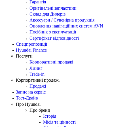
Гарантія
Оригінальні запчастини
Склад для Дилерів
Аксесуари / Сувенірна продукція
Оновлення навігаційних систем AVN
Посібник з експлуатації
Сертифікат відповідності
Спецпропозиції
Hyundai Finance
Послуги
Корпоративні продажі
Лізинг
Trade-in
Корпоративні продажі
Продажі
Запис на сервіс
Тест-Драйв
Про Hyundai
Про бренд
Історія
Місія та цінності