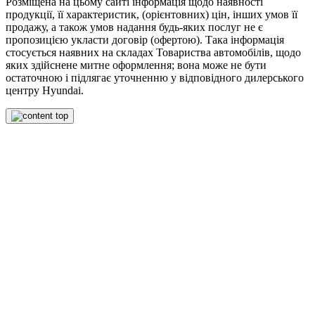
Розміщена на цьому сайті інформація щодо наявності
продукції, її характеристик, (орієнтовних) цін, інших умов її
продажу, а також умов надання будь-яких послуг не є
пропозицією укласти договір (офертою). Така інформація
стосується наявних на складах Товариства автомобілів, щодо
яких здійснене митне оформлення; вона може не бути
остаточною і підлягає уточненню у відповідного дилерського
центру Hyundai.