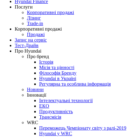
Hyundai Finance
Послуги
Корпоративні продажі
Лізинг
Trade-in
Корпоративні продажі
Продажі
Запис на сервіс
Тест-Драйв
Про Hyundai
Про бренд
Історія
Місія та цінності
Філософія Бренду
Hyundai в Україні
Регулярна та особлива інформація
Новини
Інновації
Інтелектуальні технології
ЕКО
Продуктивність
Трансмісія
WRC
Переможець Чемпіонату світу з ралі-2019
Hyundai у WRC