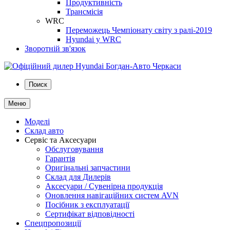
Продуктивність
Трансмісія
WRC
Переможець Чемпіонату світу з ралі-2019
Hyundai у WRC
Зворотній зв'язок
Поиск
Меню
Моделі
Склад авто
Сервіс та Аксесуари
Обслуговування
Гарантія
Оригінальні запчастини
Склад для Дилерів
Аксесуари / Сувенірна продукція
Оновлення навігаційних систем AVN
Посібник з експлуатації
Сертифікат відповідності
Спецпропозиції