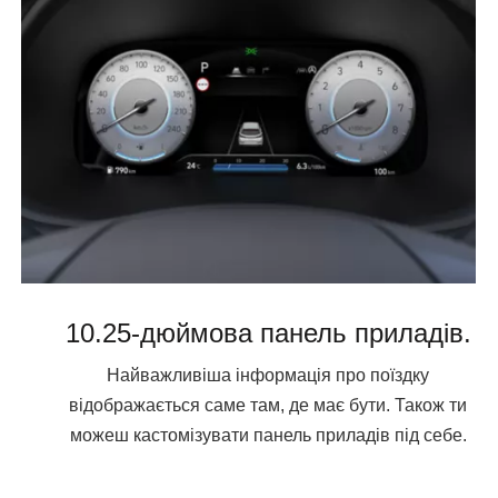
10.25-дюймова панель приладів.
Найважливіша інформація про поїздку
відображається саме там, де має бути. Також ти
можеш кастомізувати панель приладів під себе.