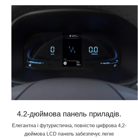
4.2-дюймова панель приладів.
Елегантна і футуристична, повністю цифрова 4,2-
дюймова LCD панель забезпечує легке