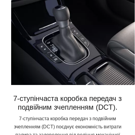
7-ступінчаста коробка передач з
подвійним зчепленням (DCT).
7-ступінчаста коробка передач з подвійним
зчепленням (DCT) поєднує економність витрати
палива та задоволення від водіння механічної