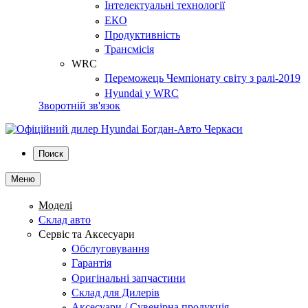
Інтелектуальні технології
ЕКО
Продуктивність
Трансмісія
WRC
Переможець Чемпіонату світу з ралі-2019
Hyundai у WRC
Зворотній зв'язок
Поиск
Меню
Моделі
Склад авто
Сервіс та Аксесуари
Обслуговування
Гарантія
Оригінальні запчастини
Склад для Дилерів
Аксесуари / Сувенірна продукція