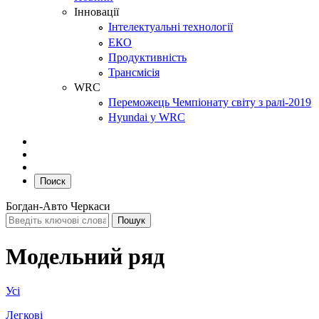
Інновації
Інтелектуальні технології
ЕКО
Продуктивність
Трансмісія
WRC
Переможець Чемпіонату світу з ралі-2019
Hyundai у WRC
Поиск
Богдан-Авто Черкаси
Модельний ряд
Усі
Легкові