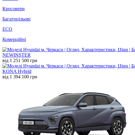
Кросовери
Багатоцільові
ECO
Комерційні
NEW
INSTER
від 1 251 500 грн
KONA Hybrid
від 1 394 100 грн