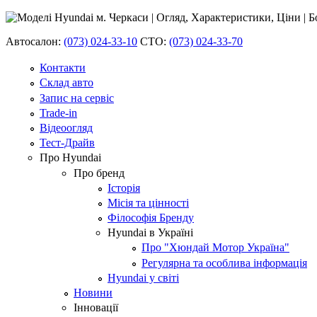
Автосалон:
(073) 024-33-10
СТО:
(073) 024-33-70
Контакти
Склад авто
Запис на сервіс
Trade-in
Відеоогляд
Тест-Драйв
Про Hyundai
Про бренд
Історія
Місія та цінності
Філософія Бренду
Hyundai в Україні
Про "Хюндай Мотор Україна"
Регулярна та особлива інформація
Hyundai у світі
Новини
Інновації