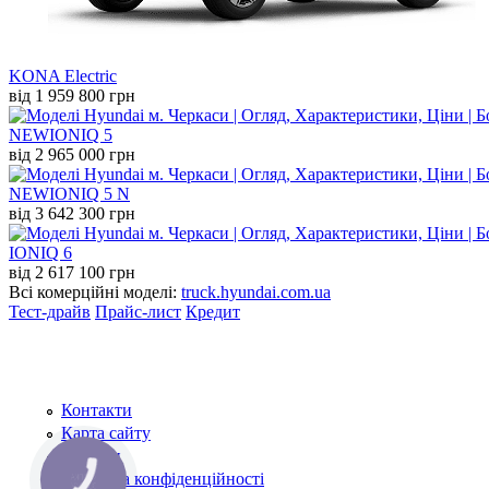
KONA Electric
від 1 959 800 грн
NEW
IONIQ 5
від 2 965 000 грн
NEW
IONIQ 5 N
від 3 642 300 грн
IONIQ 6
від 2 617 100 грн
Всі комерційні моделі:
truck.hyundai.com.ua
Тест-драйв
Прайс-лист
Кредит
Контакти
Карта сайту
Новини
Політика конфіденційності
КНОПКА
ЗВ'ЯЗКУ