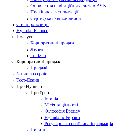
Оновлення навігаційних систем AVN
Посібник з експлуатації
Сертифікат відповідності
Спецпропозиції
Hyundai Finance
Послуги
Корпоративні продажі
Лізинг
Trade-in
Корпоративні продажі
Продажі
Запис на сервіс
Тест-Драйв
Про Hyundai
Про бренд
Історія
Місія та цінності
Філософія Бренду
Hyundai в Україні
Регулярна та особлива інформація
Новини